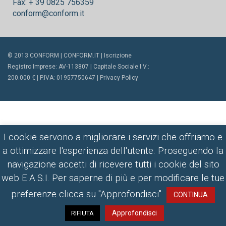
Fax: + 39 0825 756359
conform@conform.it
© 2013 CONFORM |
CONFORM.IT
| Iscrizione
Registro Imprese: AV-113807 | Capitale Sociale I.V.:
200.000 € | P.IVA: 01957750647 |
Privacy Policy
I cookie servono a migliorare i servizi che offriamo e
a ottimizzare l'esperienza dell'utente. Proseguendo la
navigazione accetti di ricevere tutti i cookie del sito
web E.A.S.I. Per saperne di più e per modificare le tue
preferenze clicca su "Approfondisci"
CONTINUA
Approfondisci
RIFIUTA