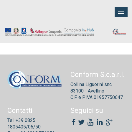
Togg
navig
Conform S.c.a.r.l.
Collina Liguorini snc
83100 - Avellino
C.F. e P.IVA 01957750647
Contatti
Seguici su
Tel. +39 0825
1805405/06/50